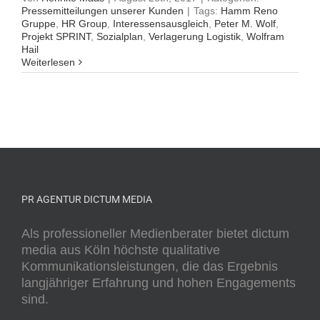
Pressemitteilungen unserer Kunden
|
Tags:
Hamm Reno
Gruppe
,
HR Group
,
Interessensausgleich
,
Peter M. Wolf
,
Projekt SPRINT
,
Sozialplan
,
Verlagerung Logistik
,
Wolfram
Hail
Weiterlesen
PR AGENTUR DICTUM MEDIA
Als professioneller Medienberater bietet dictum
media aus Köln höchste qualitative
Kommunikationsleistungen, die das Ergebnis
langjähriger Erfahrung und hohen Engagements
sind.