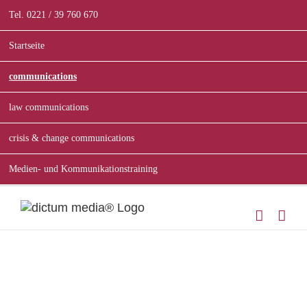
Zum
Tel. 0221 / 39 760 670
Inhalt
springen
Startseite
communications
law communications
crisis & change communications
Medien- und Kommunikationstraining