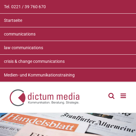
Zum
Tel. 0221 / 39 760 670
Inhalt
springen
Startseite
communications
law communications
crisis & change communications
Medien- und Kommunikationstraining