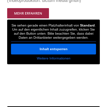
(Videoproduktion: dictum media gmbh)
MEHR ERFAHREN
Sie sehen gerade einen Platzhalterinhalt von
Standard
.
Um auf den eigentlichen Inhalt zuzugreifen, klicken Sie
auf den Button unten. Bitte beachten Sie, dass dabei
Daten an Drittanbieter weitergegeben werden.
Inhalt entsperren
Weitere Informationen