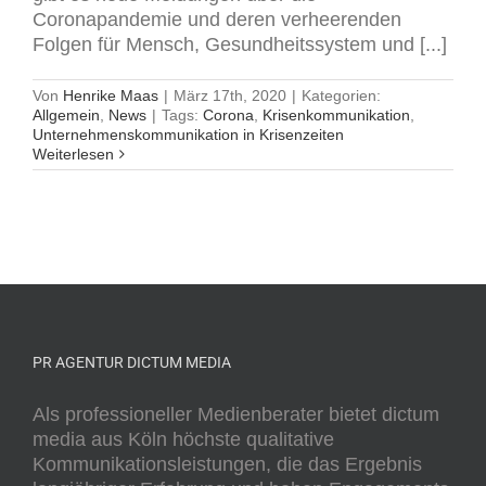
Coronapandemie und deren verheerenden
Folgen für Mensch, Gesundheitssystem und [...]
Von
Henrike Maas
|
März 17th, 2020
|
Kategorien:
Allgemein
,
News
|
Tags:
Corona
,
Krisenkommunikation
,
Unternehmenskommunikation in Krisenzeiten
Weiterlesen
PR AGENTUR DICTUM MEDIA
Als professioneller Medienberater bietet dictum
media aus Köln höchste qualitative
Kommunikationsleistungen, die das Ergebnis