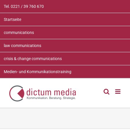
Zum
Tel. 0221 / 39 760 670
Inhalt
springen
Startseite
communications
law communications
crisis & change communications
Medien- und Kommunikationstraining