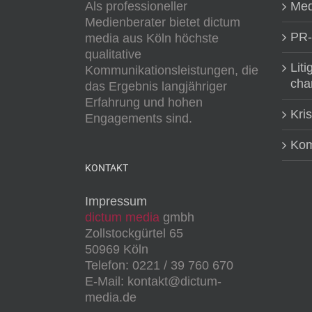
Als professioneller
Med
Medienberater bietet dictum
PR-
media aus Köln höchste
qualitative
Liti
Kommunikationsleistungen, die
cha
das Ergebnis langjähriger
Erfahrung und hohen
Kri
Engagements sind.
Kom
KONTAKT
Impressum
dictum media
gmbh
Zollstockgürtel 65
50969 Köln
Telefon: 0221 / 39 760 670
E-Mail: kontakt@dictum-
media.de