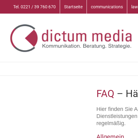
Zum
Tel. 0221 / 39 760 670
Startseite
communications
law
Inhalt
springen
FAQ
– Häu
Hier finden Sie 
Dienstleistungen
regelmäßig.
Allgemein