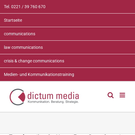
Zum
Tel. 0221 / 39 760 670
Inhalt
springen
Startseite
communications
law communications
crisis & change communications
Medien- und Kommunikationstraining