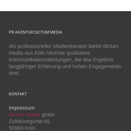
PR AGENTUR DICTUM MEDIA
Als professioneller Medienberater bietet dictum
media aus Köln höchste qualitative
Kommunikationsleistungen, die das Ergebnis
langjähriger Erfahrung und hohen Engagements
sind.
KONTAKT
Impressum
dictum media
gmbh
Zollstockgürtel 65
50969 Köln