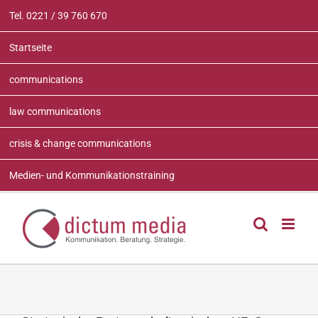
Zum
Tel. 0221 / 39 760 670
Inhalt
springen
Startseite
communications
law communications
crisis & change communications
Medien- und Kommunikationstraining