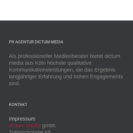
PR AGENTUR DICTUM MEDIA
Als professioneller Medienberater bietet dictum
media aus Köln höchste qualitative
Kommunikationsleistungen, die das Ergebnis
langjähriger Erfahrung und hohen Engagements
sind.
KONTAKT
Impressum
dictum media
gmbh
Zollstockgürtel 65