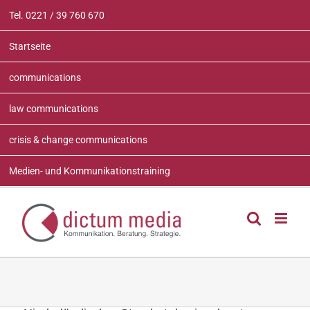
Zum
Tel. 0221 / 39 760 670
Inhalt
springen
Startseite
communications
law communications
crisis & change communications
Medien- und Kommunikationstraining