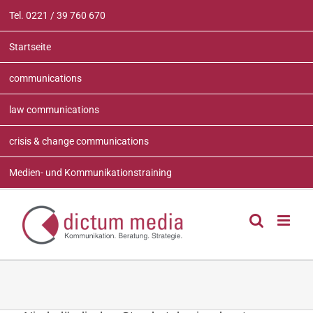
Zum
Tel. 0221 / 39 760 670
Inhalt
springen
Startseite
communications
law communications
crisis & change communications
Medien- und Kommunikationstraining