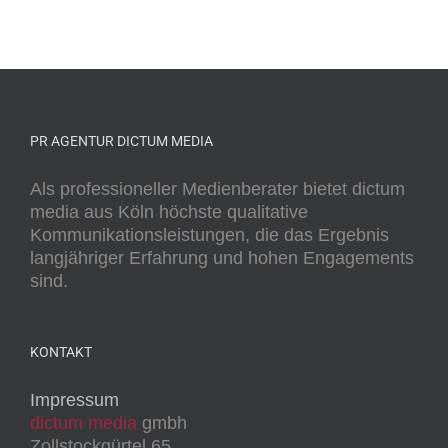
PR AGENTUR DICTUM MEDIA
Als professioneller Medienberater bietet dictum
media aus Köln höchste qualitative
Kommunikationsleistungen, die das Ergebnis
langjähriger Erfahrung und hohen Engagements
sind.
KONTAKT
Impressum
dictum media
gmbh
Zollstockgürtel 65