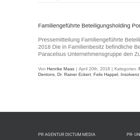
Familiengeführte Beteiligungsholding Po
Pressemitteilung Familiengeführte Betei
2018 Die in Familienbesitz befindliche 
Paracelsus Unternehmensgruppe den Zusc
Von
Henrike Maas
|
April 20th, 2018
|
Kategorien:
Dentons
,
Dr. Rainer Eckert
,
Felix Happel
,
Insolvenz
PR AGENTUR DICTUM MEDIA
PR- U