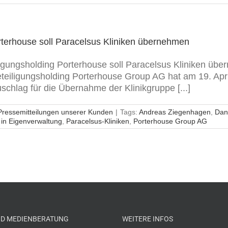
rterhouse soll Paracelsus Kliniken übernehmen
ligungsholding Porterhouse soll Paracelsus Kliniken üb
Beteiligungsholding Porterhouse Group AG hat am 19. Ap
hlag für die Übernahme der Klinikgruppe [...]
Pressemitteilungen unserer Kunden
|
Tags:
Andreas Ziegenhagen
,
Dani
 in Eigenverwaltung
,
Paracelsus-Kliniken
,
Porterhouse Group AG
ND MEDIENBERATUNG
WEITERE INFOS