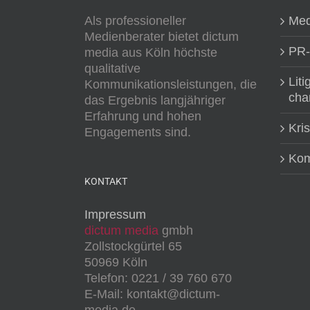
Als professioneller
Med
Medienberater bietet dictum
PR-
media aus Köln höchste
qualitative
Liti
Kommunikationsleistungen, die
cha
das Ergebnis langjähriger
Erfahrung und hohen
Kri
Engagements sind.
Kom
KONTAKT
Impressum
dictum media
gmbh
Zollstockgürtel 65
50969 Köln
Telefon: 0221 / 39 760 670
E-Mail: kontakt@dictum-