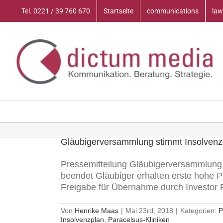
Zum
Tel. 0221 / 39 760 670
Startseite
communications
law
Inhalt
springen
Gläubigerversammlung stimmt Insolvenz
Pressemitteilung Gläubigerversammlung 
beendet Gläubiger erhalten erste hohe P
Freigabe für Übernahme durch Investor Por
Von
Henrike Maas
|
Mai 23rd, 2018
|
Kategorien:
P
Insolvenzplan
,
Paracelsus-Kliniken