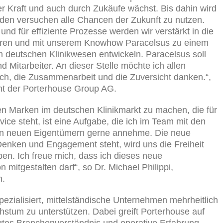
r Kraft und auch durch Zukäufe wächst. Bis dahin wird
rden versuchen alle Chancen der Zukunft zu nutzen.
nd für effiziente Prozesse werden wir verstärkt in die
stieren und mit unserem Knowhow Paracelsus zu einem
 deutschen Klinikwesen entwickeln. Paracelsus soll
d Mitarbeiter. An dieser Stelle möchte ich allen
usch, die Zusammenarbeit und die Zuversicht danken.“,
nt der Porterhouse Group AG.
en Marken im deutschen Klinikmarkt zu machen, die für
ice steht, ist eine Aufgabe, die ich im Team mit den
den neuen Eigentümern gerne annehme. Die neue
s Denken und Engagement steht, wird uns die Freiheit
ben. Ich freue mich, dass ich dieses neue
 mitgestalten darf“, so Dr. Michael Philippi,
n.
spezialisiert, mittelständische Unternehmen mehrheitlich
hstum zu unterstützen. Dabei greift Porterhouse auf