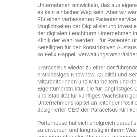
Unternehmen entwickeln, das aus eigene
es kein einfacher Weg sein. Aber wir we
Für einen verbesserten Patientenservice u
Möglichkeiten der Digitalisierung inve
der digitalen Leuchtturm-Unternehmen im
Klinik der Wahl werden – für Patienten un
Beteiligten für den konstruktiven Austa
so Felix Happel, Verwaltungsratspräside
„Paracelsus wieder zu einer der führend
erstklassiges Knowhow, Qualität und Serv
Mitarbeiterinnen und Mitarbeitern und 
Eigentümerstruktur, die für langfristige
und Stabilität für künftiges Wachstum ge
Unternehmenskapitel an leitender Position
designierter CEO der Paracelsus Klinike
Porterhouse hat sich erfolgreich darauf 
zu erwerben und langfristig in ihrem Wac