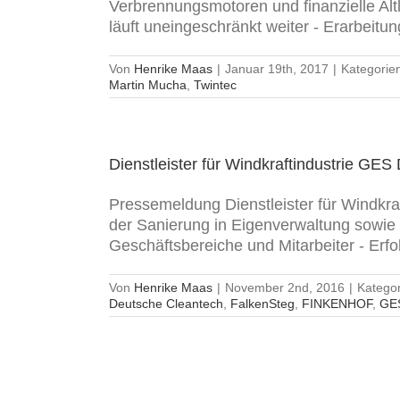
Verbrennungsmotoren und finanzielle Alt
läuft uneingeschränkt weiter - Erarbeitung
Von
Henrike Maas
|
Januar 19th, 2017
|
Kategorie
Martin Mucha
,
Twintec
Dienstleister für Windkraftindustrie G
Pressemeldung Dienstleister für Windk
der Sanierung in Eigenverwaltung sowi
Geschäftsbereiche und Mitarbeiter - Erfol
Von
Henrike Maas
|
November 2nd, 2016
|
Katego
Deutsche Cleantech
,
FalkenSteg
,
FINKENHOF
,
GES