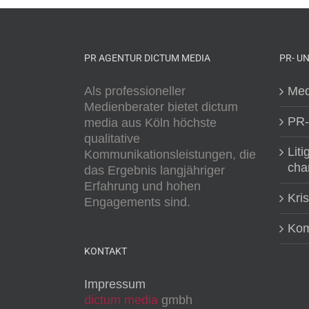
PR AGENTUR DICTUM MEDIA
PR- U
Als professioneller
Med
Medienberater bietet dictum
PR-
media aus Köln höchste
qualitative
Liti
Kommunikationsleistungen, die
cha
das Ergebnis langjähriger
Erfahrung und hohen
Kri
Engagements sind.
Kom
KONTAKT
Impressum
dictum media
gmbh