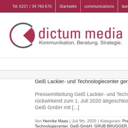
Zum
Tel. 0221 / 39 760 670
Startseite
communications
law
Inhalt
springen
Geiß Lackier- und Technologiecenter ger
Pressemitteilung Geiß Lackier- und Techn
rückwirkend zum 1. Juli 2020 abgeschlo
Geiß GmbH mit [...]
Von
Henrike Maas
|
Juli 9th, 2020
|
Kategorien:
Pr
Technologiecenter
,
Geiß-GmbH
,
GRUB BRUGGER