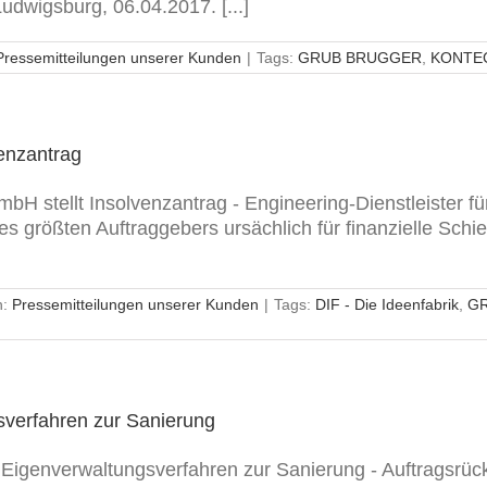
udwigsburg, 06.04.2017. [...]
Pressemitteilungen unserer Kunden
|
Tags:
GRUB BRUGGER
,
KONTEC
venzantrag
GmbH stellt Insolvenzantrag - Engineering-Dienstleister
s größten Auftraggebers ursächlich für finanzielle Schief
n:
Pressemitteilungen unserer Kunden
|
Tags:
DIF - Die Ideenfabrik
,
G
verfahren zur Sanierung
igenverwaltungsverfahren zur Sanierung - Auftragsrüc