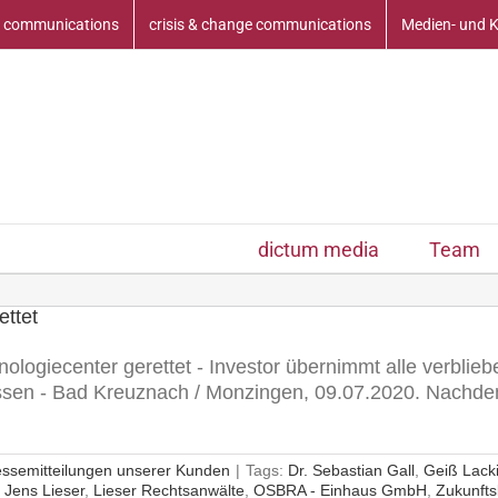
 communications
crisis & change communications
Medien- und 
dictum media
Team
ettet
ologiecenter gerettet - Investor übernimmt alle verbliebe
ssen - Bad Kreuznach / Monzingen, 09.07.2020. Nachde
essemitteilungen unserer Kunden
|
Tags:
Dr. Sebastian Gall
,
Geiß Lack
,
Jens Lieser
,
Lieser Rechtsanwälte
,
OSBRA - Einhaus GmbH
,
Zukunfts