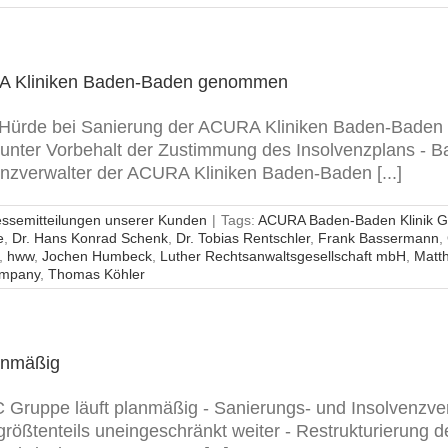
RA Kliniken Baden-Baden genommen
 Hürde bei Sanierung der ACURA Kliniken Baden-Baden
t unter Vorbehalt der Zustimmung des Insolvenzplans -
enzverwalter der ACURA Kliniken Baden-Baden [...]
essemitteilungen unserer Kunden
|
Tags:
ACURA Baden-Baden Klinik 
e
,
Dr. Hans Konrad Schenk
,
Dr. Tobias Rentschler
,
Frank Bassermann
,
,
hww
,
Jochen Humbeck
,
Luther Rechtsanwaltsgesellschaft mbH
,
Matth
ompany
,
Thomas Köhler
anmäßig
 Gruppe läuft planmäßig - Sanierungs- und Insolvenzv
t größtenteils uneingeschränkt weiter - Restrukturieru