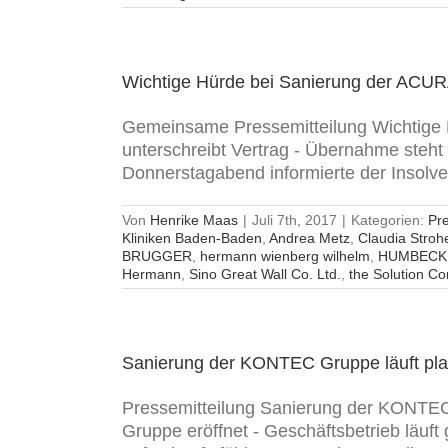
Wichtige Hürde bei Sanierung der ACU
Gemeinsame Pressemitteilung Wichtige
unterschreibt Vertrag - Übernahme steh
Donnerstagabend informierte der Insolv
Von
Henrike Maas
|
Juli 7th, 2017
|
Kategorien:
Pr
Kliniken Baden-Baden
,
Andrea Metz
,
Claudia Stroh
BRUGGER
,
hermann wienberg wilhelm
,
HUMBECK
Hermann
,
Sino Great Wall Co. Ltd.
,
the Solution C
Sanierung der KONTEC Gruppe läuft pl
Pressemitteilung Sanierung der KONTEC
Gruppe eröffnet - Geschäftsbetrieb läuf