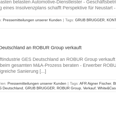
lasten belasten Automotive-Dienstleister - Geschäftsbet
 eines Insolvenzplans schafft Perspektive für Neustart - 
n:
Pressemitteilungen unserer Kunden
|
Tags:
GRUB BRUGGER
,
KONT
ES Deutschland an ROBUR Group verkauft
raftindustrie GES Deutschland an ROBUR Group verkauf
e beim gesamten M&A-Prozess beraten - Erwerber ROBU
greiche Sanierung [...]
rien:
Pressemitteilungen unserer Kunden
|
Tags:
AFR Aigner Fischer
,
B
 Deutschland
,
GRUB BRUGGER
,
ROBUR Group
,
Verkauf
,
White&Cas