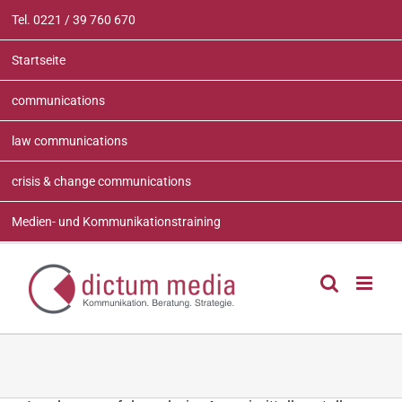
Zum
Tel. 0221 / 39 760 670
Inhalt
springen
Startseite
communications
law communications
crisis & change communications
Medien- und Kommunikationstraining