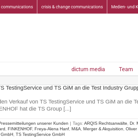
 communications
crisis & change communications
Medien- und 
dictum media
Team
 TestingService und TS GiM an die Test Industry Gruppe
n Verkauf von TS TestingService und TS GiM an die Tes
ENHOF hat die TS Group [...]
Pressemitteilungen unserer Kunden
|
Tags:
ARQIS Rechtsanwälte
,
Dr. 
ard
,
FINKENHOF
,
Freya-Alena Hanf
,
M&A
,
Merger & Akquisition
,
Oliver
p GmbH
,
TS TestingService GmbH