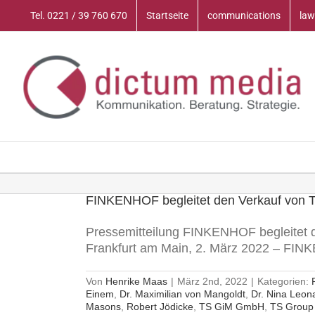
Zum
Tel. 0221 / 39 760 670
Startseite
communications
law
Inhalt
springen
FINKENHOF begleitet den Verkauf von TS
Pressemitteilung FINKENHOF begleitet de
Frankfurt am Main, 2. März 2022 – FINK
Von
Henrike Maas
|
März 2nd, 2022
|
Kategorien:
Einem
,
Dr. Maximilian von Mangoldt
,
Dr. Nina Leon
Masons
,
Robert Jödicke
,
TS GiM GmbH
,
TS Grou