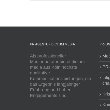
PR AGENTUR DICTUM MEDIA
PR- U
Als professioneller
Med
Medienberater bietet dictum
PR-
media aus Köln höchste
qualitative
Liti
Kommunikationsleistungen, die
cha
das Ergebnis langjähriger
Erfahrung und hohen
Kri
Engagements sind.
Kom