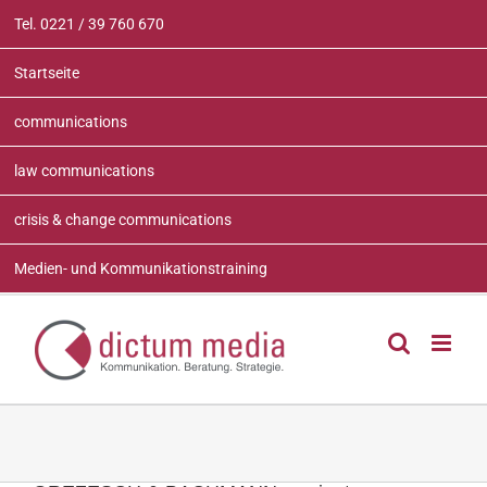
Zum
Tel. 0221 / 39 760 670
Inhalt
springen
Startseite
communications
law communications
crisis & change communications
Medien- und Kommunikationstraining