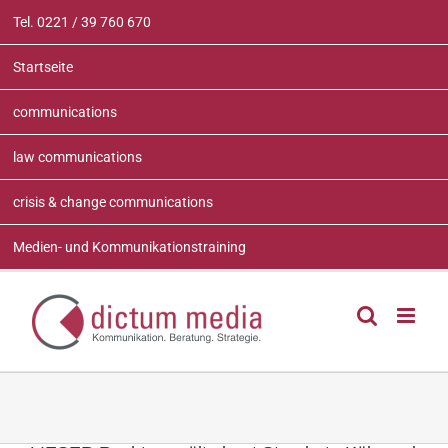
Zum
Tel. 0221 / 39 760 670
Inhalt
springen
Startseite
communications
law communications
crisis & change communications
Medien- und Kommunikationstraining