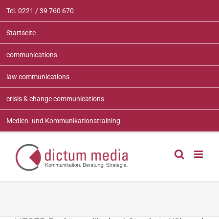
Zum
Tel. 0221 / 39 760 670
Inhalt
springen
Startseite
communications
law communications
crisis & change communications
Medien- und Kommunikationstraining