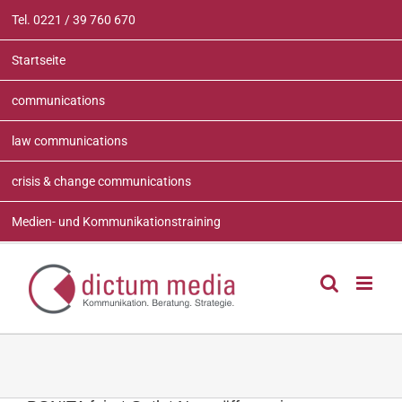
Zum
Tel. 0221 / 39 760 670
Inhalt
springen
Startseite
communications
law communications
crisis & change communications
Medien- und Kommunikationstraining