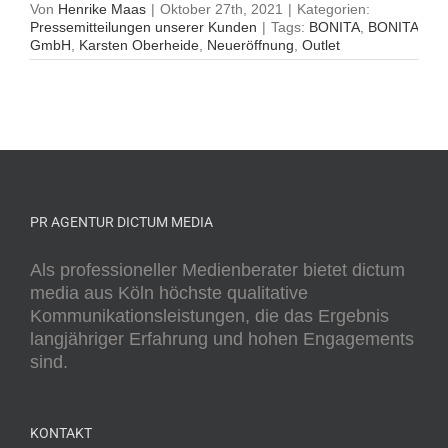
Von
Henrike Maas
|
Oktober 27th, 2021
|
Kategorien:
Pressemitteilungen unserer Kunden
|
Tags:
BONITA
,
BONITA
GmbH
,
Karsten Oberheide
,
Neueröffnung
,
Outlet
PR AGENTUR DICTUM MEDIA
Als professioneller Medienberater bietet dictum
media aus Köln höchste qualitative
Kommunikationsleistungen, die das Ergebnis
langjähriger Erfahrung und hohen Engagements
sind.
KONTAKT