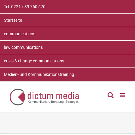
Zum
Tel. 0221 / 39 760 670
Inhalt
springen
Startseite
communications
law communications
crisis & change communications
Medien- und Kommunikationstraining