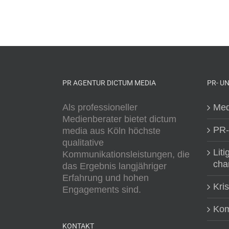
PR AGENTUR DICTUM MEDIA
PR- U
Als professioneller
Med
Medienberater bietet dictum
PR-
media aus Köln höchste
qualitative
Liti
Kommunikationsleistungen, die
cha
das Ergebnis langjähriger
Erfahrung und hohen
Kri
Engagements sind.
Kom
KONTAKT