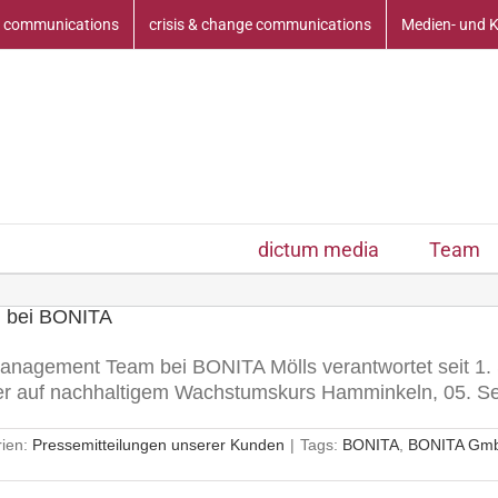
 communications
crisis & change communications
Medien- und 
dictum media
Team
m bei BONITA
 Management Team bei BONITA Mölls verantwortet seit 1
ter auf nachhaltigem Wachstumskurs Hamminkeln, 05. Se
rien:
Pressemitteilungen unserer Kunden
|
Tags:
BONITA
,
BONITA Gm