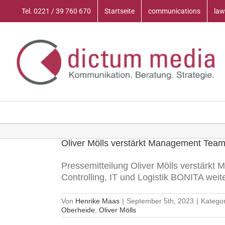
Zum
Tel. 0221 / 39 760 670
Startseite
communications
law
Inhalt
springen
Oliver Mölls verstärkt Management Tea
Pressemitteilung Oliver Mölls verstärkt
Controlling, IT und Logistik BONITA wei
Von
Henrike Maas
|
September 5th, 2023
|
Katego
Oberheide
,
Oliver Mölls