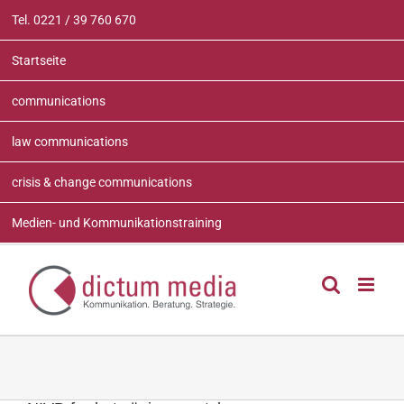
Zum
Tel. 0221 / 39 760 670
Inhalt
springen
Startseite
communications
law communications
crisis & change communications
Medien- und Kommunikationstraining