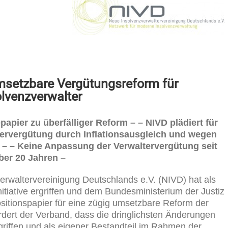
umsetzbare Vergütungsreform
für
olvenzverwalter
apier zu überfälliger Reform –
– NIVD plädiert für
rvergütung durch Inflationsausgleich und wegen
n –
– Keine Anpassung der Verwaltervergütung seit
ber 20 Jahren –
rwaltervereinigung Deutschlands e.V. (NIVD) hat als
nitiative ergriffen und dem Bundesministerium der Justiz
sitionspapier für eine zügig umsetzbare Reform der
ordert der Verband, dass die dringlichsten Änderungen
riffen und als eigener Bestandteil im Rahmen der