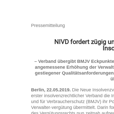
Pressemitteilung
NIVD fordert zügig 
Ins
– Verband übergibt BMJV Eckpunktep
angemessene Erhöhung der Verwalte
gestiegener Qualitätsanforderunge
ü
Berlin, 22.05.2019.
Die Neue Insolvenzve
erster insolvenzrechtlicher Verband die I
und für Verbraucherschutz (BMJV) ihr Po
Verwalter-vergütung übermittelt. Darin f
des Vergütungsrechts nun zeitnah aufgeg