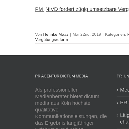
PM ‚NIVD fordert zügig umsetzbare Vergu
Von
Henrike Maas
|
Mai 22nd, 2019
|
Kategorien:
Vergütungsreform
PR AGENTUR DICTUM MEDIA
PR- U
Als professioneller
Med
Medienberater bietet dictum
PR-
media aus Köln höchste
qualitative
Liti
Kommunikationsleistungen, die
cha
das Ergebnis langjähriger