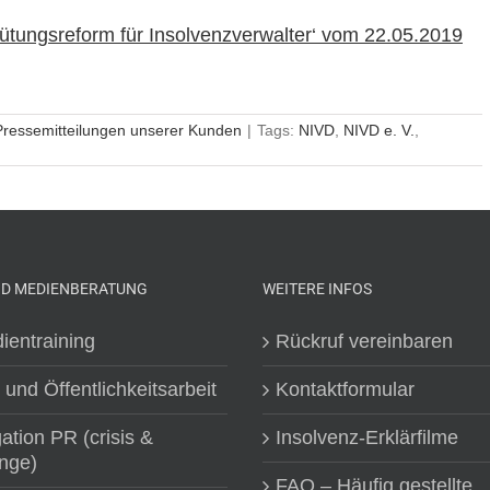
̈tungsreform für Insolvenzverwalter‘ vom 22.05.2019
Pressemitteilungen unserer Kunden
|
Tags:
NIVD
,
NIVD e. V.
,
ND MEDIENBERATUNG
WEITERE INFOS
ientraining
Rückruf vereinbaren
 und Öffentlichkeitsarbeit
Kontaktformular
gation PR (crisis &
Insolvenz-Erklärfilme
nge)
FAQ – Häufig gestellte