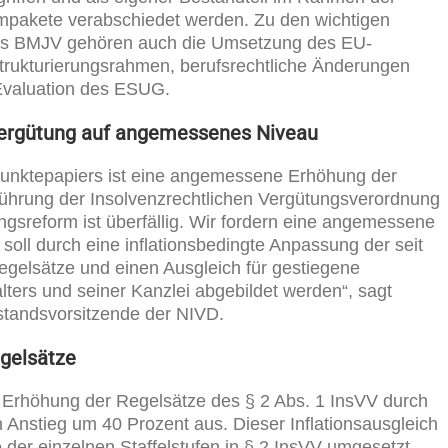
mpakete verabschiedet werden. Zu den wichtigen
des BMJV gehören auch die Umsetzung des EU-
strukturierungsrahmen, berufsrechtliche Änderungen
Evaluation des ESUG.
rvergütung auf angemessenes Niveau
punktepapiers ist eine angemessene Erhöhung der
nführung der Insolvenzrechtlichen Vergütungsverordnung
ngsreform ist überfällig. Wir fordern eine angemessene
oll durch eine inflationsbedingte Anpassung der seit
egelsätze und einen Ausgleich für gestiegene
lters und seiner Kanzlei abgebildet werden“, sagt
standsvorsitzende der NIVD.
egelsätze
e Erhöhung der Regelsätze des § 2 Abs. 1 InsVV durch
en Anstieg um 40 Prozent aus. Dieser Inflationsausgleich
 der einzelnen Staffelstufen in § 2 InsVV umgesetzt