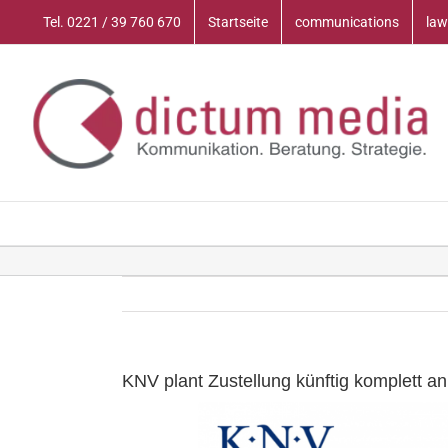
Zum
Tel. 0221 / 39 760 670
Startseite
communications
law
Inhalt
springen
KNV plant Zustellung künftig komplett an