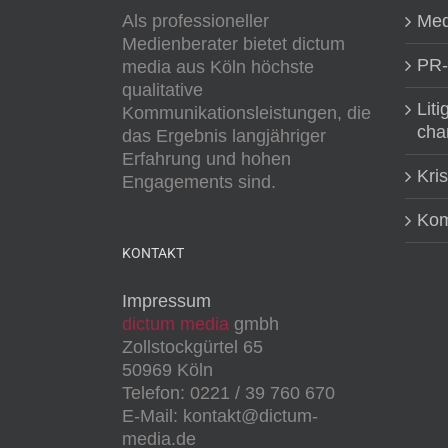
Als professioneller
Med
Medienberater bietet dictum
PR-
media aus Köln höchste
qualitative
Liti
Kommunikationsleistungen, die
cha
das Ergebnis langjähriger
Erfahrung und hohen
Kri
Engagements sind.
Kom
KONTAKT
Impressum
dictum media
gmbh
Zollstockgürtel 65
50969 Köln
Telefon: 0221 / 39 760 670
E-Mail: kontakt@dictum-
media.de