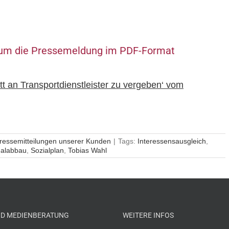
k, um die Pressemeldung im PDF-Format
tt an Transportdienstleister zu vergeben‘ vom
ressemitteilungen unserer Kunden
|
Tags:
Interessensausgleich
,
nalabbau
,
Sozialplan
,
Tobias Wahl
ND MEDIENBERATUNG
WEITERE INFOS