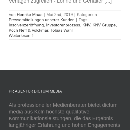
Verlagen zugreifen - Löhne und Gehälter [...]
Von
Henrike Maas
|
Mai 2nd, 2019
|
Kategorien:
Pressemitteilungen unserer Kunden
|
Tags:
Insolvenzeröffnung
,
Investorenprozess
,
KNV
,
KNV Gruppe
,
Koch Neff & Volckmar
,
Tobias Wahl
Weiterlesen
PR AGENTUR DICTUM MEDIA
Als professioneller Medienberater bietet dictum
media aus Köln höchste qualitative
Kommunikationsleistungen, die das Ergebnis
langjähriger Erfahrung und hohen Engagements