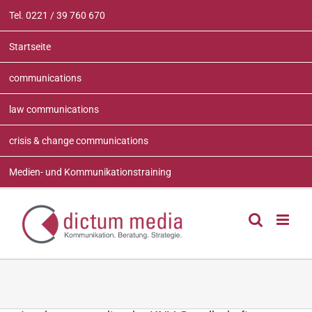
Zum
Tel. 0221 / 39 760 670
Inhalt
springen
Startseite
communications
law communications
crisis & change communications
Medien- und Kommunikationstraining