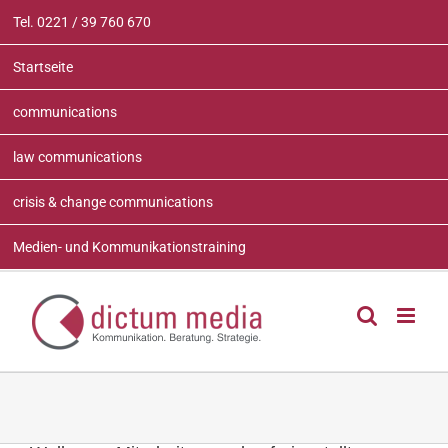
Zum
Tel. 0221 / 39 760 670
Inhalt
springen
Startseite
communications
law communications
crisis & change communications
Medien- und Kommunikationstraining