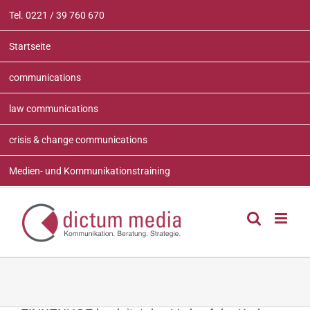
Zum
Tel. 0221 / 39 760 670
Inhalt
springen
Startseite
communications
law communications
crisis & change communications
Medien- und Kommunikationstraining