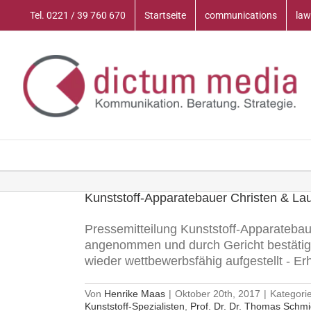
Zum
Tel. 0221 / 39 760 670
Startseite
communications
law
Inhalt
springen
Kunststoff-Apparatebauer Christen & Lau
Pressemitteilung Kunststoff-Apparatebau
angenommen und durch Gericht bestätigt
wieder wettbewerbsfähig aufgestellt - Erha
Von
Henrike Maas
|
Oktober 20th, 2017
|
Kategori
Kunststoff-Spezialisten
,
Prof. Dr. Dr. Thomas Schmi