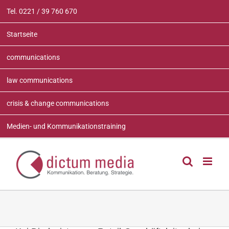
Zum
Tel. 0221 / 39 760 670
Inhalt
springen
Startseite
communications
law communications
crisis & change communications
Medien- und Kommunikationstraining