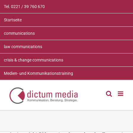
Zum
Tel. 0221 / 39 760 670
Inhalt
springen
Startseite
communications
law communications
crisis & change communications
Medien- und Kommunikationstraining