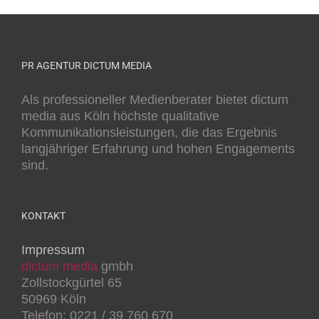
PR AGENTUR DICTUM MEDIA
Als professioneller Medienberater bietet dictum
media aus Köln höchste qualitative
Kommunikationsleistungen, die das Ergebnis
langjähriger Erfahrung und hohen Engagements
sind.
KONTAKT
Impressum
dictum media
gmbh
Zollstockgürtel 65
50969 Köln
Telefon: 0221 / 39 760 670