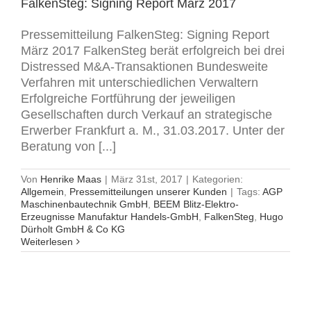
FalkenSteg: Signing Report März 2017
Pressemitteilung FalkenSteg: Signing Report
März 2017 FalkenSteg berät erfolgreich bei drei
Distressed M&A-Transaktionen Bundesweite
Verfahren mit unterschiedlichen Verwaltern
Erfolgreiche Fortführung der jeweiligen
Gesellschaften durch Verkauf an strategische
Erwerber Frankfurt a. M., 31.03.2017. Unter der
Beratung von [...]
Von
Henrike Maas
|
März 31st, 2017
|
Kategorien:
Allgemein
,
Pressemitteilungen unserer Kunden
|
Tags:
AGP
Maschinenbautechnik GmbH
,
BEEM Blitz-Elektro-
Erzeugnisse Manufaktur Handels-GmbH
,
FalkenSteg
,
Hugo
Dürholt GmbH & Co KG
Weiterlesen