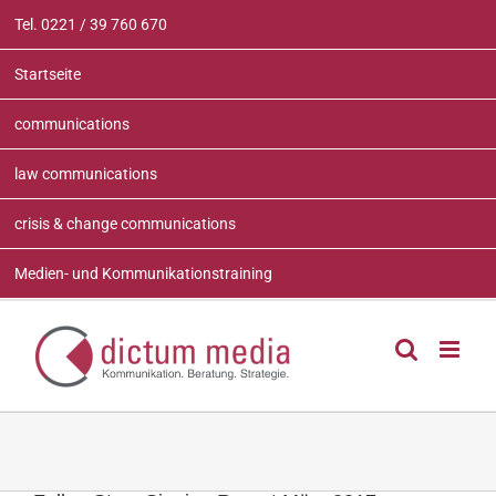
Zum
Tel. 0221 / 39 760 670
Inhalt
springen
Startseite
communications
law communications
crisis & change communications
Medien- und Kommunikationstraining