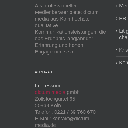
Als professioneller
Med
Medienberater bietet dictum
PR-
media aus Köln höchste
qualitative
Liti
Kommunikationsleistungen, die
cha
das Ergebnis langjähriger
Erfahrung und hohen
Kri
Engagements sind.
Kom
KONTAKT
Impressum
dictum media
gmbh
Zollstockgürtel 65
50969 Köln
Telefon: 0221 / 39 760 670
E-Mail: kontakt@dictum-
media.de