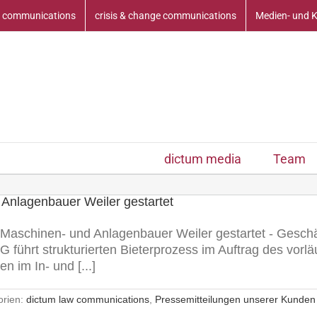
 communications
crisis & change communications
Medien- und 
dictum media
Team
Anlagenbauer Weiler gestartet
aschinen- und Anlagenbauer Weiler gestartet - Geschä
 AG führt strukturierten Bieterprozess im Auftrag des vorl
 im In- und [...]
orien:
dictum law communications
,
Pressemitteilungen unserer Kunden