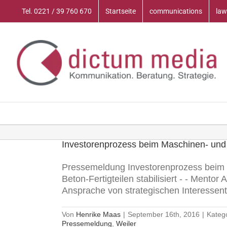
Zum
Tel. 0221 / 39 760 670
Startseite
communications
law
Inhalt
springen
Investorenprozess beim Maschinen- und 
Pressemeldung Investorenprozess beim M
Beton-Fertigteilen stabilisiert - - Mentor
Ansprache von strategischen Interessenten
Von
Henrike Maas
|
September 16th, 2016
|
Kateg
Pressemeldung
,
Weiler