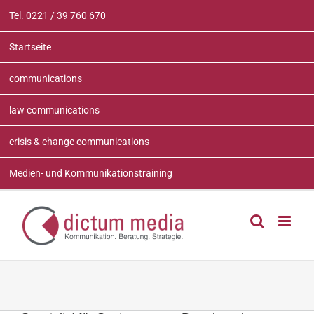
Zum
Tel. 0221 / 39 760 670
Inhalt
springen
Startseite
communications
law communications
crisis & change communications
Medien- und Kommunikationstraining