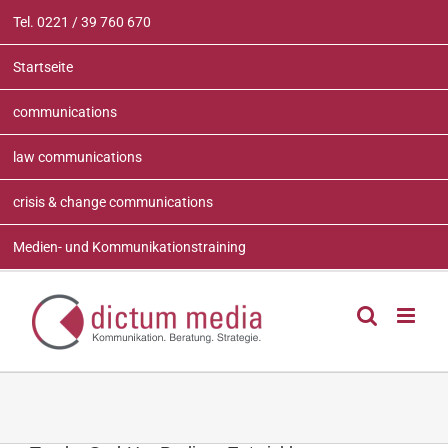
Zum
Tel. 0221 / 39 760 670
Inhalt
springen
Startseite
communications
law communications
crisis & change communications
Medien- und Kommunikationstraining