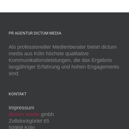
PR AGENTUR DICTUM MEDIA
Als professioneller Medienberater bietet dictum
media aus Köln höchste qualitative
Kommunikationsleistungen, die das Ergebnis
langjähriger Erfahrung und hohen Engagements
sind.
KONTAKT
Impressum
dictum media
gmbh
Zollstockgürtel 65
50969 Köln