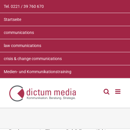
Zum
Tel. 0221 / 39 760 670
Inhalt
springen
Startseite
communications
law communications
crisis & change communications
Medien- und Kommunikationstraining