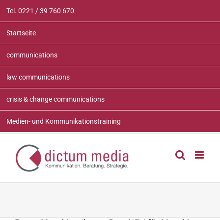
Zum
Tel. 0221 / 39 760 670
Inhalt
springen
Startseite
communications
law communications
crisis & change communications
Medien- und Kommunikationstraining