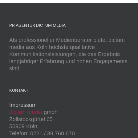
PR AGENTUR DICTUM MEDIA
Als professioneller Medienberater bietet dictum
media aus Köln höchste qualitative
Kommunikationsleistungen, die das Ergebnis
langjähriger Erfahrung und hohen Engagements
sind.
KONTAKT
Impressum
dictum media
gmbh
Zollstockgürtel 65
50969 Köln
Telefon: 0221 / 39 760 670