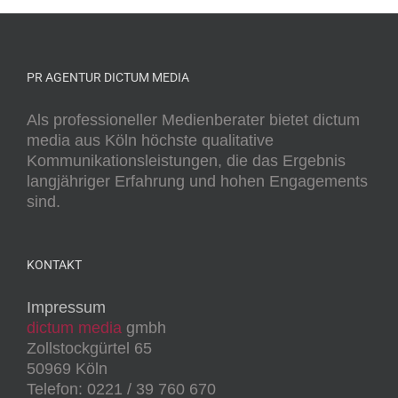
PR AGENTUR DICTUM MEDIA
Als professioneller Medienberater bietet dictum
media aus Köln höchste qualitative
Kommunikationsleistungen, die das Ergebnis
langjähriger Erfahrung und hohen Engagements
sind.
KONTAKT
Impressum
dictum media
gmbh
Zollstockgürtel 65
50969 Köln
Telefon: 0221 / 39 760 670