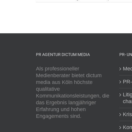
PR AGENTUR DICTUM MEDIA
PR- U
Als professioneller
Med
Medienberater bietet dictum
PR-
media aus Köln höchste
qualitative
Liti
Kommunikationsleistungen, die
cha
das Ergebnis langjähriger
Erfahrung und hohen
Kri
Engagements sind.
Kom