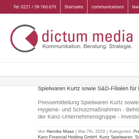
Zum
Tel. 0221 / 39 760 670
Startseite
communications
law
Inhalt
springen
Spielwaren Kurtz sowie S&D-Filialen für
Pressemitteilung Spielwaren Kurtz sowi
Hygiene- und Schutzmaßnahmen - Behörd
der Kanz-Unternehmensgruppe - Investoren
Von
Henrike Maas
|
Mai 7th, 2020
|
Kategorien:
Pr
Kanz Financial Holding GmbH
,
Kurtz Spielwaren
,
S