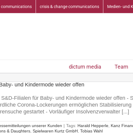
 communications
crisis & change communications
Medien- und 
dictum media
Team
 Baby- und Kindermode wieder offen
e S&D-Filialen für Baby- und Kindermode wieder offen -
liche Corona-Lockerungen ermöglichen Stabilisierung 
suche gestartet - Vorläufiger Insolvenzverwalter [...]
essemitteilungen unserer Kunden
|
Tags:
Harald Hepperle
,
Kanz Financ
ons & Daughters
,
Spielwaren Kurtz GmbH
,
Tobias Wahl