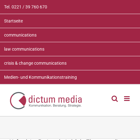
Zum
Tel. 0221 / 39 760 670
Inhalt
springen
Startseite
communications
law communications
crisis & change communications
Medien- und Kommunikationstraining