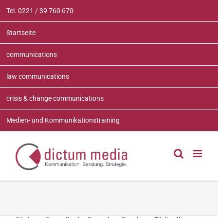
Zum
Tel. 0221 / 39 760 670
Inhalt
springen
Startseite
communications
law communications
crisis & change communications
Medien- und Kommunikationstraining