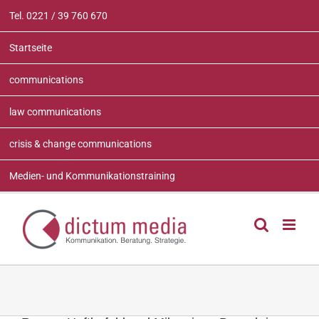
Zum
Tel. 0221 / 39 760 670
Inhalt
springen
Startseite
communications
law communications
crisis & change communications
Medien- und Kommunikationstraining