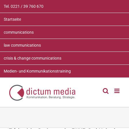
Zum
Tel. 0221 / 39 760 670
Inhalt
springen
Startseite
communications
law communications
crisis & change communications
Medien- und Kommunikationstraining