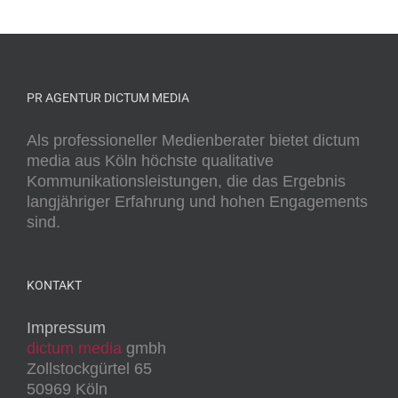
PR AGENTUR DICTUM MEDIA
Als professioneller Medienberater bietet dictum
media aus Köln höchste qualitative
Kommunikationsleistungen, die das Ergebnis
langjähriger Erfahrung und hohen Engagements
sind.
KONTAKT
Impressum
dictum media
gmbh
Zollstockgürtel 65
50969 Köln