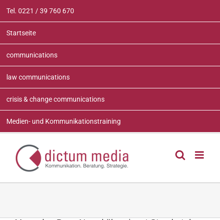
Zum
Tel. 0221 / 39 760 670
Inhalt
springen
Startseite
communications
law communications
crisis & change communications
Medien- und Kommunikationstraining