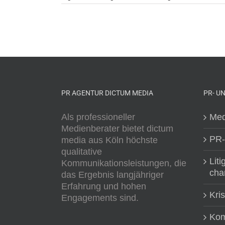
PR AGENTUR DICTUM MEDIA
PR- U
Als professioneller
Med
Medienberater bietet dictum
PR-
media aus Köln höchste
qualitative
Liti
Kommunikationsleistungen, die
cha
das Ergebnis langjähriger
Erfahrung und hohen
Kri
Engagements sind.
Kom