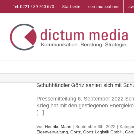
Zum
Tel. 0221 / 39 760 670
Startseite
communications
law
Inhalt
springen
Schuhhändler Görtz saniert sich mit Sc
Pressemitteilung 6. September 2022 Schu
Krieg hat mit den gestiegenen Energieko
[...]
Von
Henrike Maas
|
September 6th, 2022
|
Katego
Eigenverwaltung
,
Görtz
,
Görtz Logistik GmbH
,
Gört