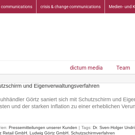
 communications
crisis & change communications
Medien- und 
dictum media
Team
hutzschirm und Eigenverwaltungsverfahren
hhändler Görtz saniert sich mit Schutzschirm und Eig
sten und der starken Inflation zu einer erheblichen Ve
rien:
Pressemitteilungen unserer Kunden
|
Tags:
Dr. Sven-Holger Undri
z Retail GmbH
,
Ludwig Görtz GmbH
,
Schutzschirmverfahren