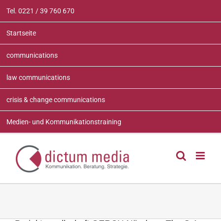
Zum
Tel. 0221 / 39 760 670
Inhalt
springen
Startseite
communications
law communications
crisis & change communications
Medien- und Kommunikationstraining