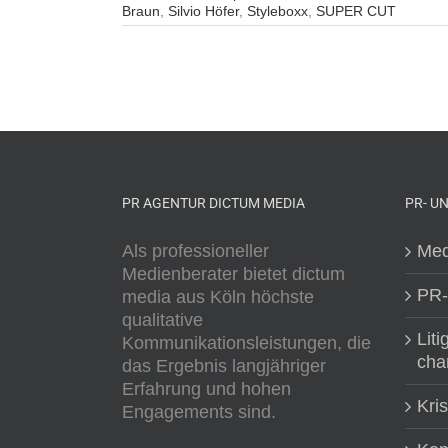
Braun
,
Silvio Höfer
,
Styleboxx
,
SUPER CUT
PR AGENTUR DICTUM MEDIA
PR- U
Als professioneller
Med
Medienberater bietet dictum
PR-
media aus Köln höchste
qualitative
Liti
Kommunikationsleistungen, die
cha
das Ergebnis langjähriger
Erfahrung und hohen
Kri
Engagements sind.