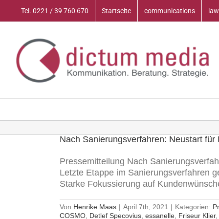
Zum
Tel. 0221 / 39 760 670
Startseite
communications
law
Inhalt
springen
Nach Sanierungsverfahren: Neustart für 
Pressemitteilung Nach Sanierungsverfahr
Letzte Etappe im Sanierungsverfahren 
Starke Fokussierung auf Kundenwünsche 
Von
Henrike Maas
|
April 7th, 2021
|
Kategorien:
P
COSMO
,
Detlef Specovius
,
essanelle
,
Friseur Klier