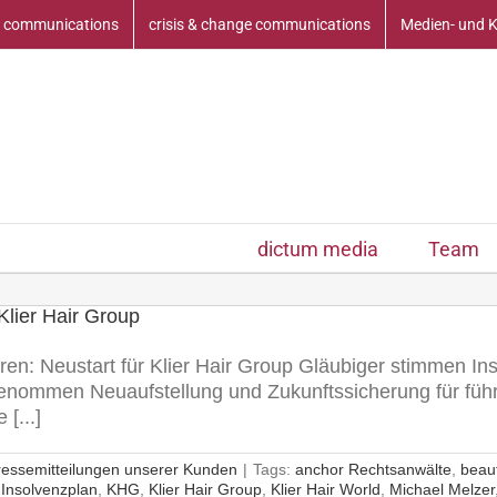
 communications
crisis & change communications
Medien- und 
dictum media
Team
Klier Hair Group
en: Neustart für Klier Hair Group Gläubiger stimmen In
genommen Neuaufstellung und Zukunftssicherung für fü
[...]
ressemitteilungen unserer Kunden
|
Tags:
anchor Rechtsanwälte
,
beau
,
Insolvenzplan
,
KHG
,
Klier Hair Group
,
Klier Hair World
,
Michael Melzer