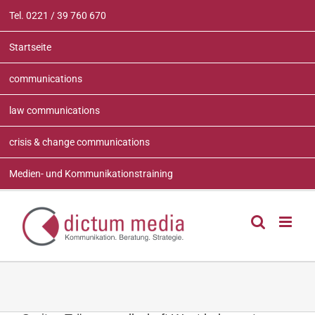
Zum
Tel. 0221 / 39 760 670
Inhalt
springen
Startseite
communications
law communications
crisis & change communications
Medien- und Kommunikationstraining