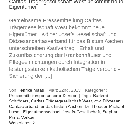
Caritas Trägergesellschaft West bekommt neue
Eigentümer
Gemeinsame Pressemitteilung Caritas
Trägergesellschaft West bekommt neue
Eigentümer - Kölner Josefs-Gesellschaft und
Diözesancaritasverband für das Bistum Aachen
unterschreiben Kaufvertrag - Erhalt und
Zukunftssicherung der Krankenhäuser und
Pflegeeinrichtungen durch Integration in
leistungsstarken katholischen Trägerverbund -
Sicherung der [...]
Von
Henrike Maas
|
März 22nd, 2019
|
Kategorien:
Pressemitteilungen unserer Kunden
|
Tags:
Burkard
Schröders
,
Caritas Trägergesellschaft West
,
ctw
,
Diözesan
Caritasverband für das Bistum Aachen
,
Dr. Theodor-Michael
Lucas
,
Eigentümerwechsel
,
Josefs-Gesellschaft
,
Stephan
Prinz
,
Verkauf
Weiterlesen