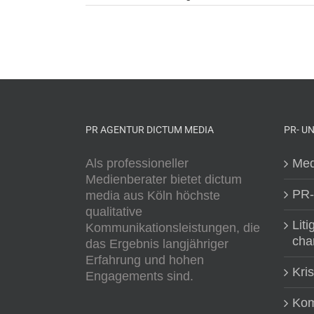
PR AGENTUR DICTUM MEDIA
PR- U
Als professioneller
Med
Medienberater bietet dictum
PR-
media aus Köln höchste
qualitative
Liti
Kommunikationsleistungen, die
cha
das Ergebnis langjähriger
Erfahrung und hohen
Kri
Engagements sind.
Kom