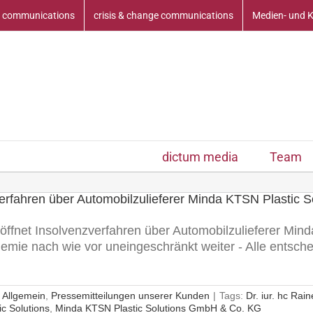
 communications
crisis & change communications
Medien- und 
dictum media
Team
erfahren über Automobilzulieferer Minda KTSN Plastic S
öffnet Insolvenzverfahren über Automobilzulieferer Mind
demie nach wie vor uneingeschränkt weiter - Alle ents
:
Allgemein
,
Pressemitteilungen unserer Kunden
|
Tags:
Dr. iur. hc Rai
c Solutions
,
Minda KTSN Plastic Solutions GmbH & Co. KG