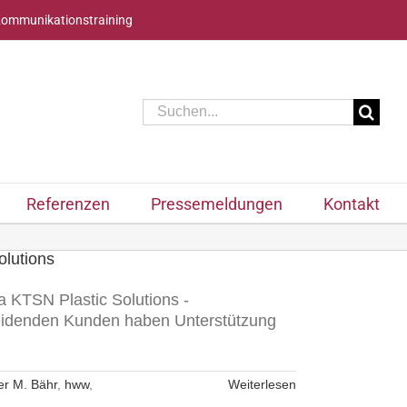
Kommunikationstraining
Suche
nach:
Referenzen
Pressemeldungen
Kontakt
olutions
a KTSN Plastic Solutions -
cheidenden Kunden haben Unterstützung
ner M. Bähr
,
hww
,
Weiterlesen