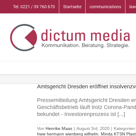
Zum
Tel. 0221 / 39 760 670
Startseite
communications
law
Inhalt
springen
Amtsgericht Dresden eröffnet Insolvenzv
Pressemitteilung Amtsgericht Dresden er
Geschäftsbetrieb läuft trotz Corona-Pan
bekundet - Investorenprozess ist [...]
Von
Henrike Maas
|
August 3rd, 2020
|
Kategorien
hww hermann wienberg wilhelm
,
Minda KTSN Plasti