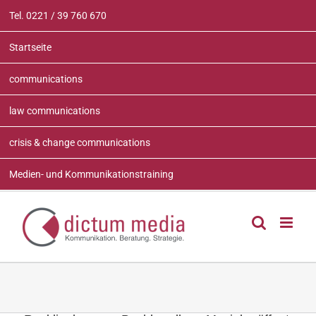
Zum
Tel. 0221 / 39 760 670
Inhalt
springen
Startseite
communications
law communications
crisis & change communications
Medien- und Kommunikationstraining