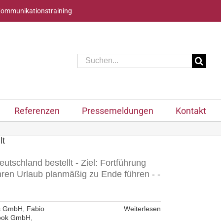
Kommunikationstraining
Suche
nach:
Referenzen
Pressemeldungen
Kontakt
lt
tschland bestellt - Ziel: Fortführung
hren Urlaub planmäßig zu Ende führen - -
rs GmbH
,
Fabio
Weiterlesen
ook GmbH
,