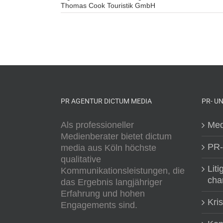
Thomas Cook Touristik GmbH
PR AGENTUR DICTUM MEDIA
PR- U
Als professioneller
Med
Medienberater bietet dictum
PR-
media aus Köln höchste
qualitative
Liti
Kommunikationsleistungen, die
cha
das Ergebnis langjähriger
Erfahrung und hohen
Kri
Engagements sind.