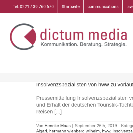
Zum
Tel. 0221 / 39 760 670
Startseite
communications
law
Inhalt
springen
Insolvenzspezialisten von hww zu vorläu
Pressemitteilung Insolvenzspezialisten v
und Erhalt der deutschen Touristik-Tocht
Reisen [...]
Von
Henrike Maas
|
September 26th, 2019
|
Kateg
Algari
,
hermann wienberg wilhelm
,
hww
,
Insolvenza