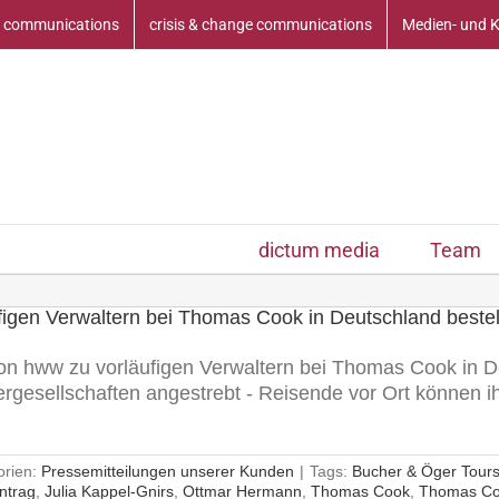
 communications
crisis & change communications
Medien- und 
dictum media
Team
figen Verwaltern bei Thomas Cook in Deutschland bestel
on hww zu vorläufigen Verwaltern bei Thomas Cook in Deu
ergesellschaften angestrebt - Reisende vor Ort können i
orien:
Pressemitteilungen unserer Kunden
|
Tags:
Bucher & Öger Tou
ntrag
,
Julia Kappel-Gnirs
,
Ottmar Hermann
,
Thomas Cook
,
Thomas C